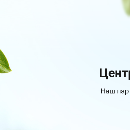
Цент
Наш пар