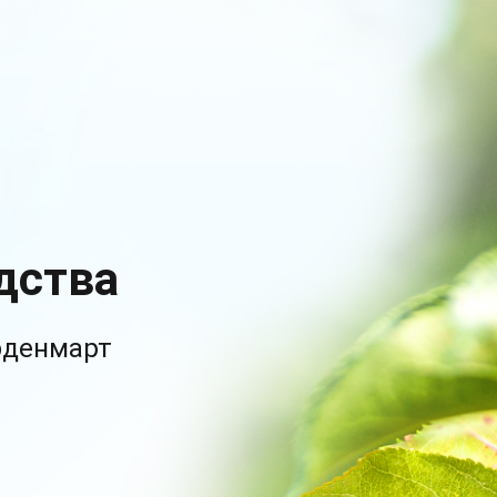
дства
рденмарт