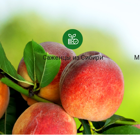
Саженцы из Сибири
М