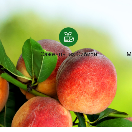
Саженцы из Сибири
М