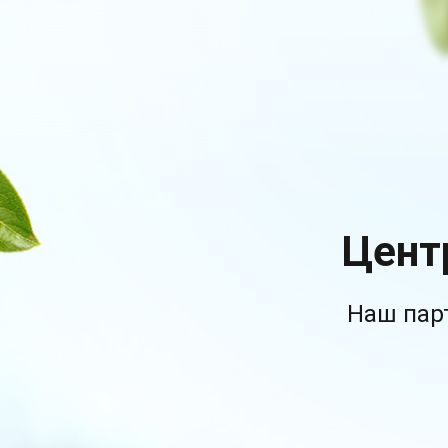
Цент
Наш пар