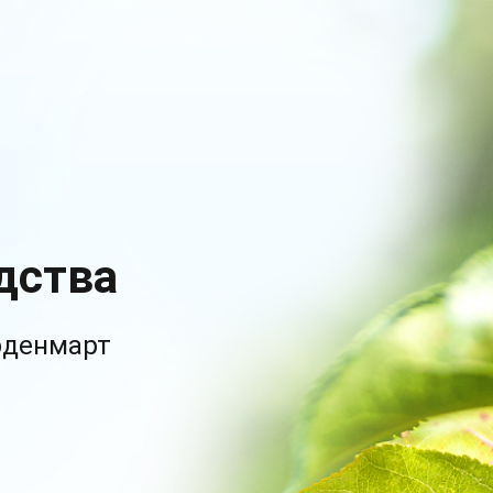
дства
рденмарт