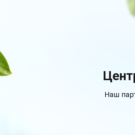
Цент
Наш пар