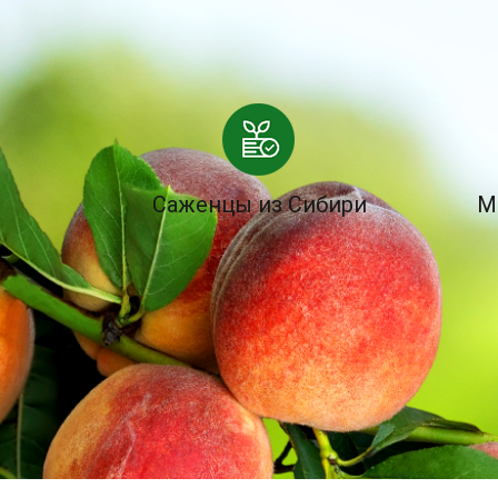
Саженцы из Сибири
М