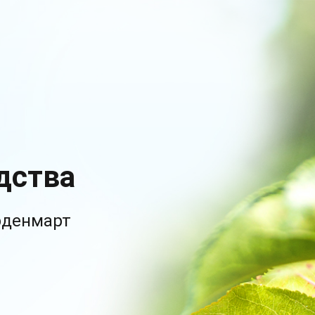
дства
рденмарт