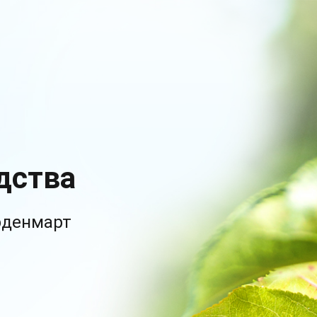
дства
рденмарт