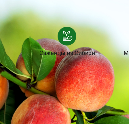
Саженцы из Сибири
М