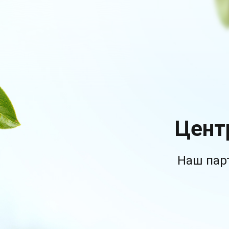
Цент
Наш пар