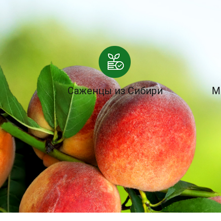
Саженцы из Сибири
М