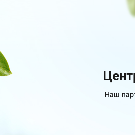
Цент
Наш пар