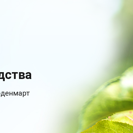
дства
рденмарт