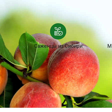
Саженцы из Сибири
М