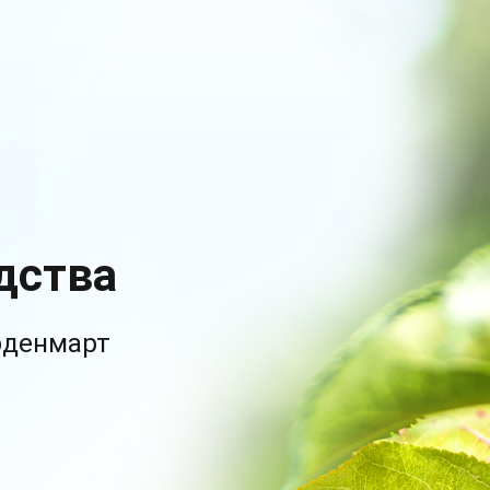
дства
рденмарт