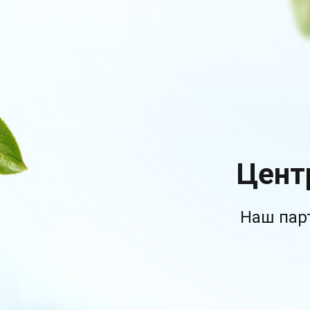
Цент
Наш пар