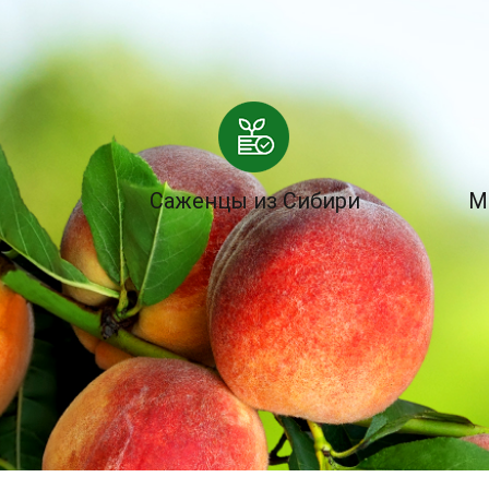
Саженцы из Сибири
М