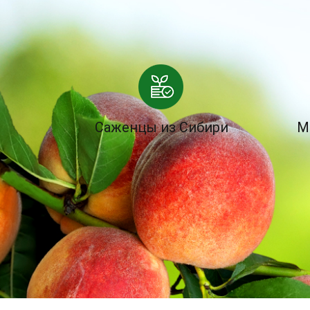
Саженцы из Сибири
М