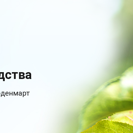
дства
рденмарт