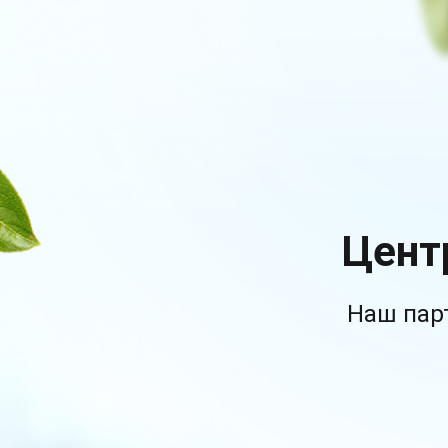
Цент
Наш пар