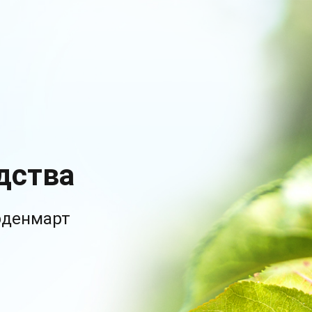
дства
рденмарт