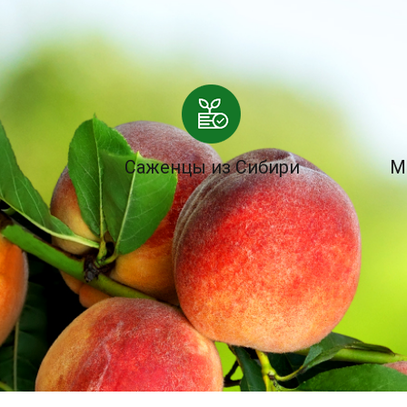
Саженцы из Сибири
М