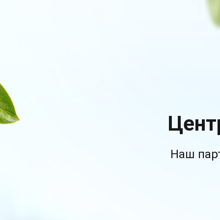
Цент
Наш пар