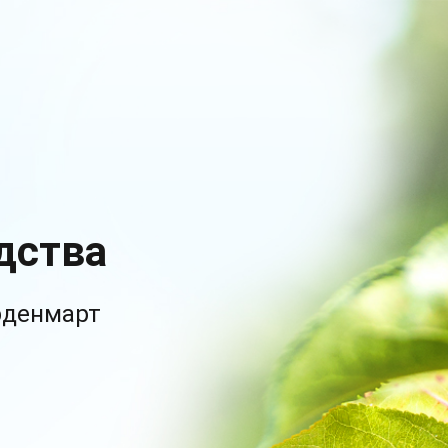
дства
рденмарт