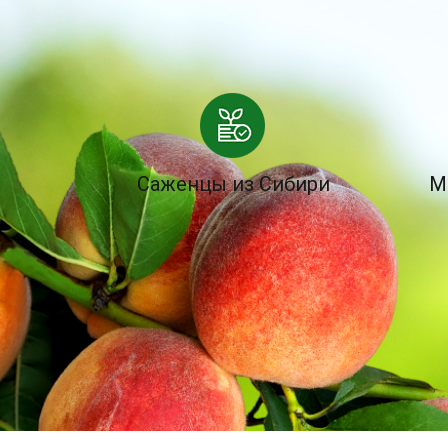
Саженцы из Сибири
М