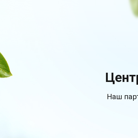
Цент
Наш пар