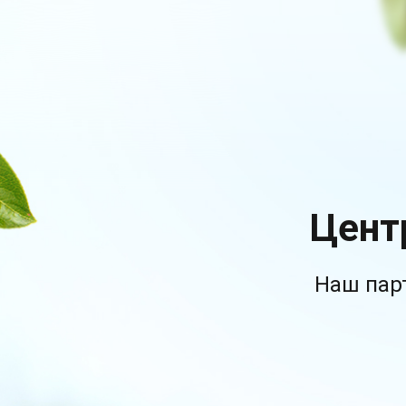
Цент
Наш пар