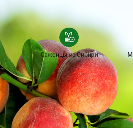
Саженцы из Сибири
М