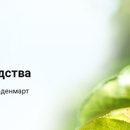
дства
рденмарт