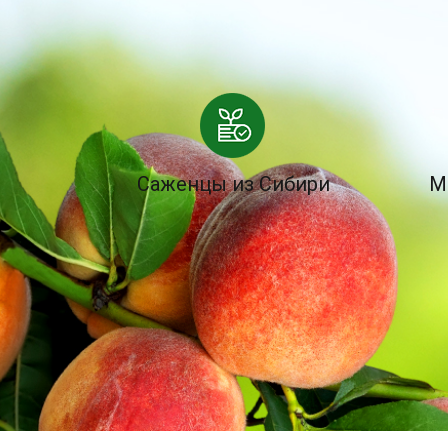
Саженцы из Сибири
М