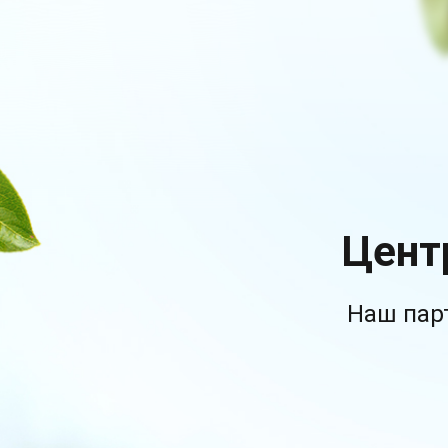
Цент
Наш пар