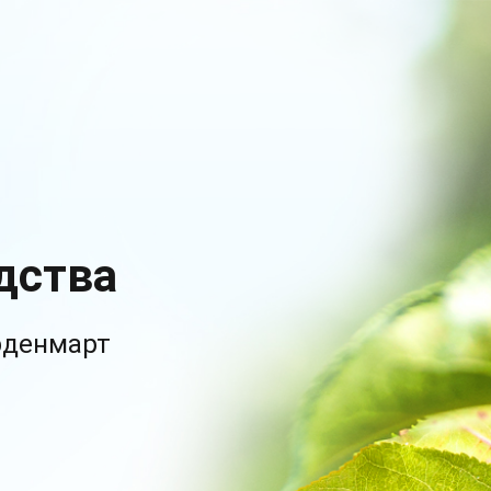
дства
рденмарт