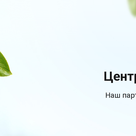
Цент
Наш пар