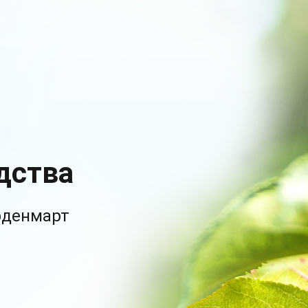
дства
рденмарт