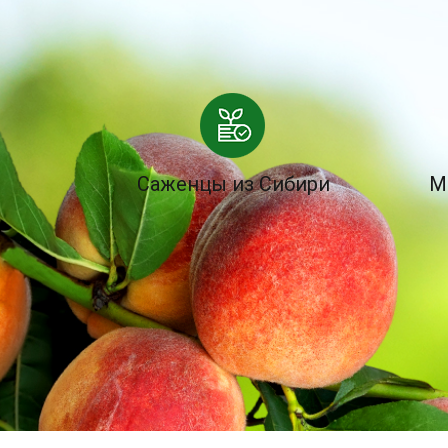
Саженцы из Сибири
М