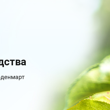
дства
рденмарт