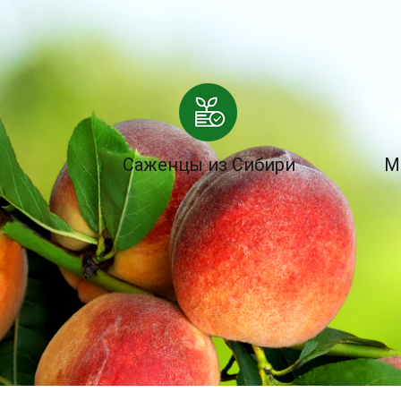
Саженцы из Сибири
М