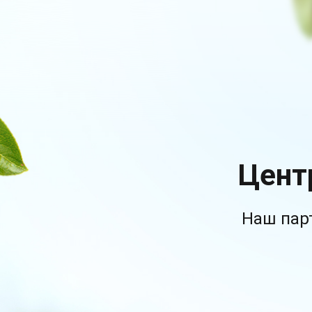
Цент
Наш пар