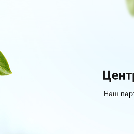
Цент
Наш пар