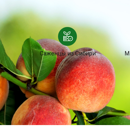
Саженцы из Сибири
М