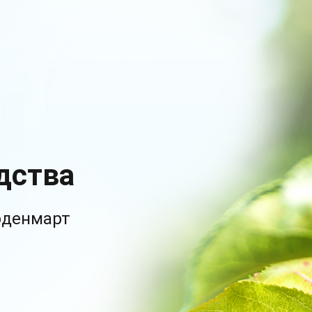
дства
рденмарт