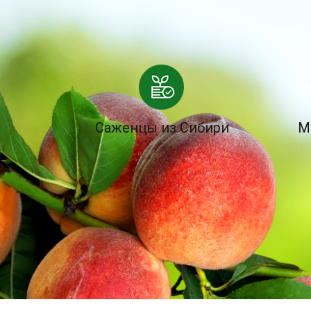
Саженцы из Сибири
М