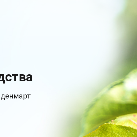
дства
рденмарт