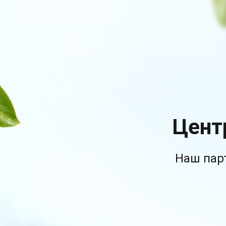
Цент
Наш пар