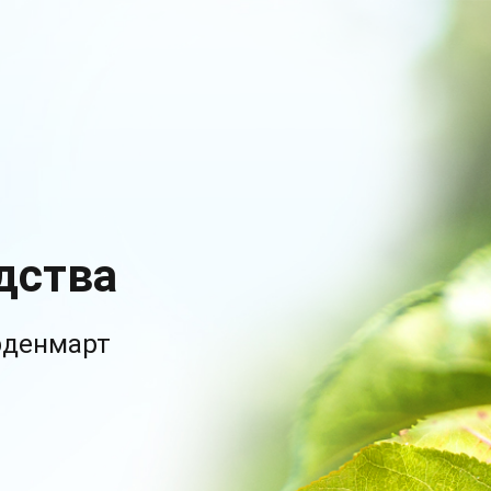
дства
рденмарт