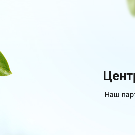
Цент
Наш пар