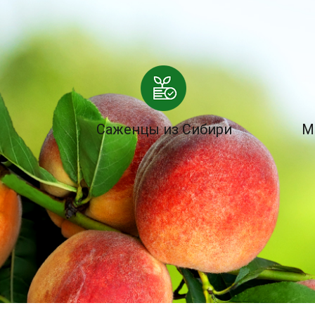
Саженцы из Сибири
М