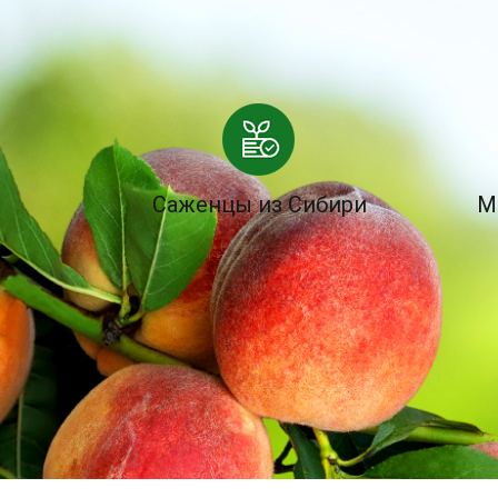
Саженцы из Сибири
М