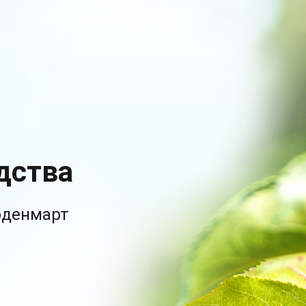
дства
рденмарт