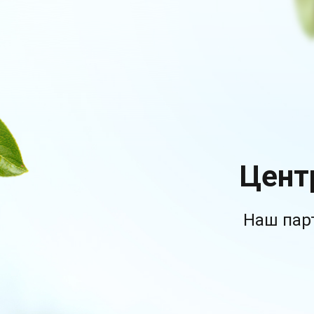
Цент
Наш пар