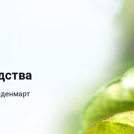
дства
рденмарт