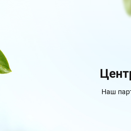
Цент
Наш пар