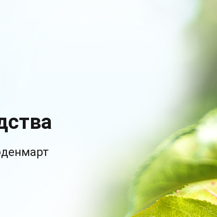
дства
рденмарт