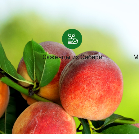
Саженцы из Сибири
М