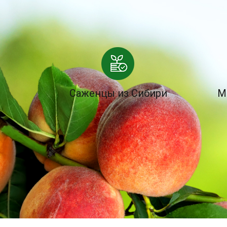
Саженцы из Сибири
М