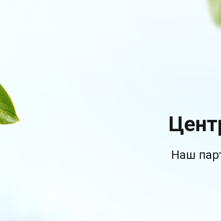
Цент
Наш пар