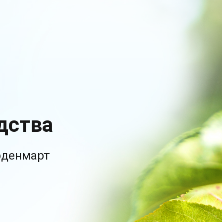
дства
рденмарт