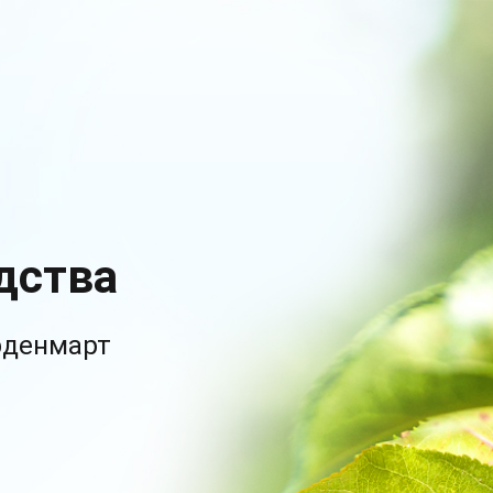
дства
рденмарт