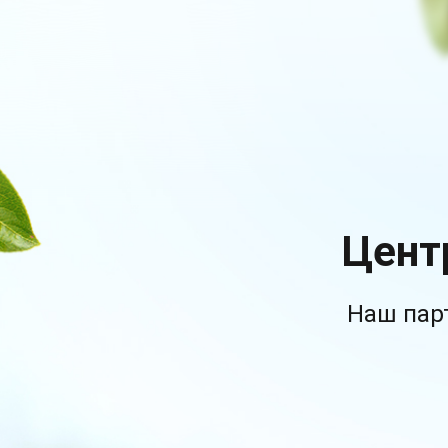
Цент
Наш пар