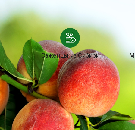
Саженцы из Сибири
М