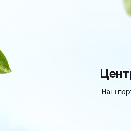
Цент
Наш пар