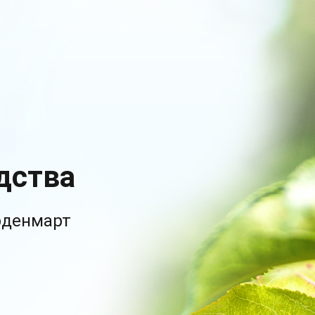
дства
рденмарт