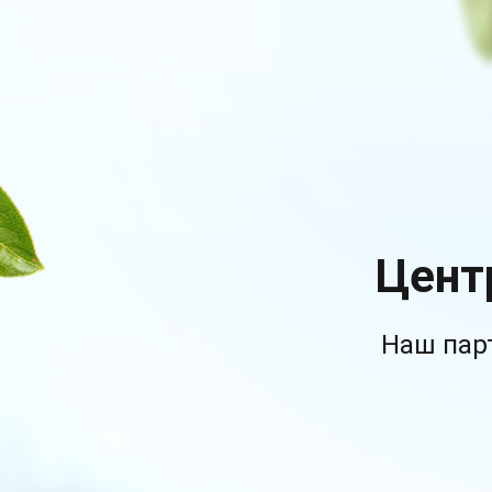
Цент
Наш пар