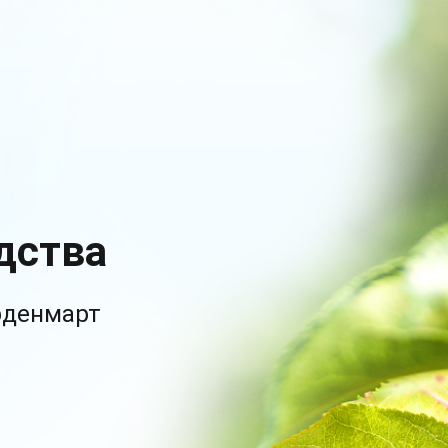
дства
рденмарт