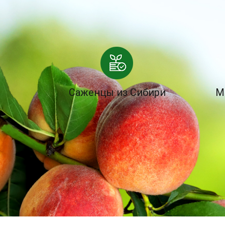
Саженцы из Сибири
М