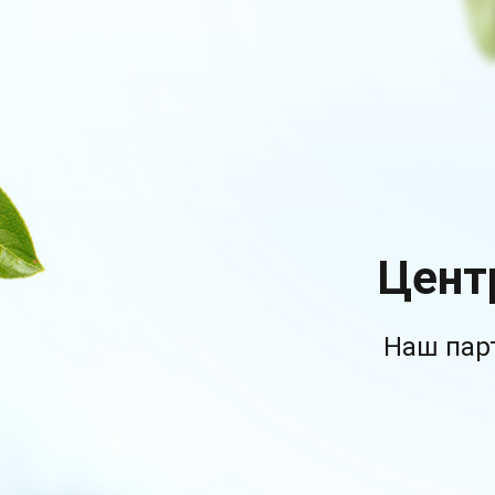
Цент
Наш пар