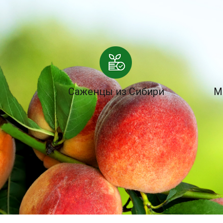
Саженцы из Сибири
М