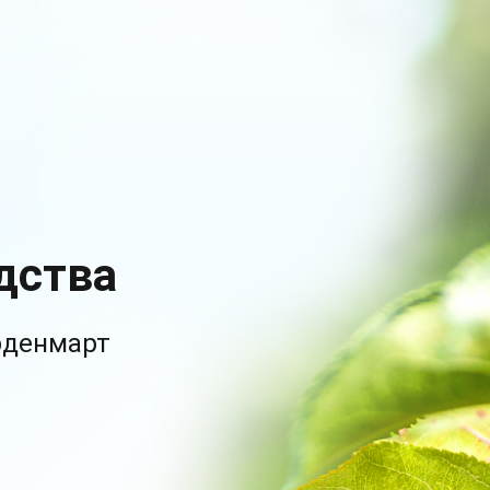
дства
рденмарт