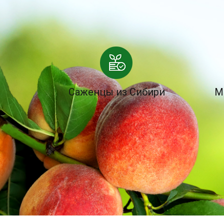
Саженцы из Сибири
М