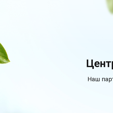
Цент
Наш пар