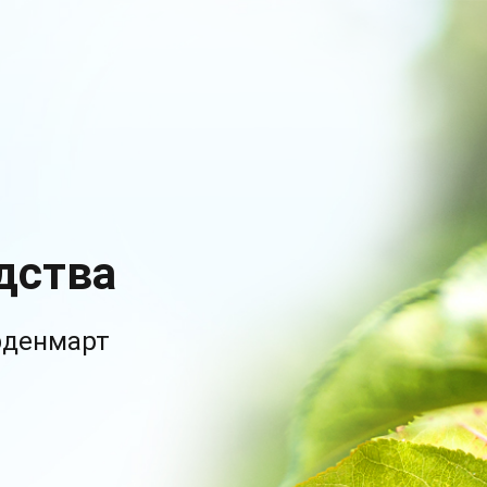
дства
рденмарт