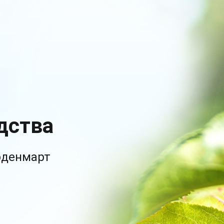
дства
рденмарт