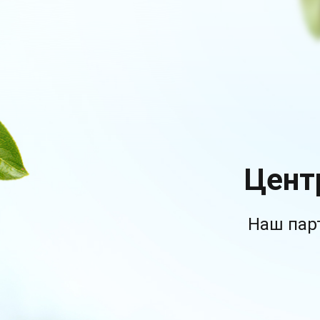
Цент
Наш пар