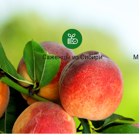
Саженцы из Сибири
М